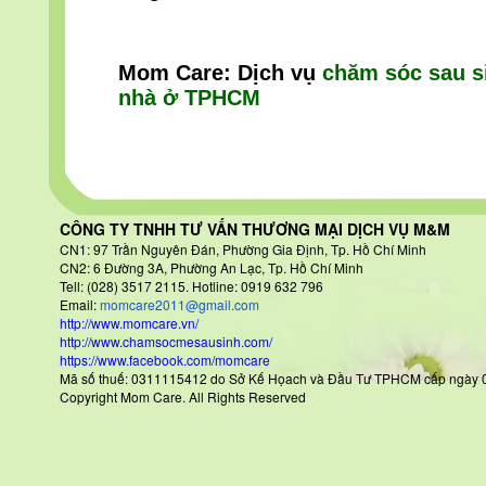
Mom Care: Dịch vụ
chăm sóc sau s
nhà ở TPHCM
CÔNG TY TNHH TƯ VẤN THƯƠNG MẠI DỊCH VỤ M&M
CN1: 97 Trần Nguyên Đán
, Phường Gia Định, Tp. Hồ Chí Minh
CN2: 6 Đường 3A, Phường An Lạc, Tp. Hồ Chí Minh
Tell: (028) 3517 2115. Hotline: 0919 632 796
Email:
momcare2011@gmail.com
http://www.momcare.vn/
http://www.chamsocmesausinh.com/
https://www.facebook.com/momcare
Mã số thuế: 0311115412 do Sở Kế Họach và Đầu Tư TPHCM cấp
Copyright Mom Care. All Rights Reserved