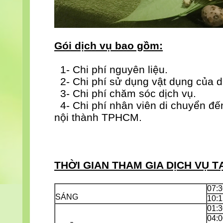
Gói
dịch vụ
bao gồm:
1- Chi phí nguyên liệu.
2- Chi phí sử dụng vật dụng của d
3- Chi phí chăm sóc dịch vụ.
4- Chi phí nhân viên di chuyển đế
nội thành TPHCM.
THỜI GIAN THAM GIA DỊCH VỤ TẠ
07:3
SÁNG
10:1
01:3
04:0