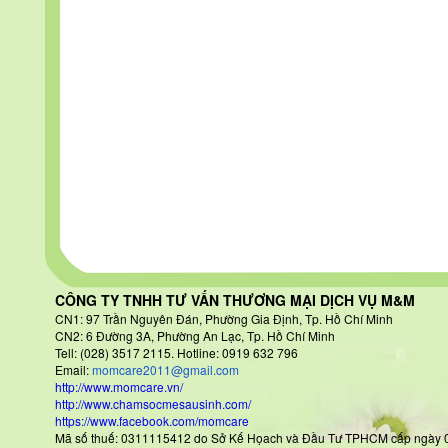
CÔNG TY TNHH TƯ VẤN THƯƠNG MẠI DỊCH VỤ M&M
CN1: 97 Trần Nguyên Đán
, Phường Gia Định, Tp. Hồ Chí Minh
CN2: 6 Đường 3A, Phường An Lạc, Tp. Hồ Chí Minh
Tell: (028) 3517 2115. Hotline: 0919 632 796
Email:
momcare2011@gmail.com
http://www.momcare.vn/
http://www.chamsocmesausinh.com/
https://www.facebook.com/momcare
Mã số thuế: 0311115412 do Sở Kế Họach và Đầu Tư TPHCM cấp