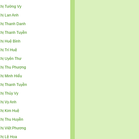
hị Tường Vy
hị Lan Anh
hị Thanh Danh
hị Thanh Tuyền
hị Huệ Bình
hị Trí Huệ
hị Uyên Thư
hị Thu Phượng
hị Minh Hiếu
hị Thanh Tuyền
hị Thúy Vy
hị Vy Anh
hị Kim Huệ
hị Thu Huyền
hị Việt Phương
hị Lệ Hoa