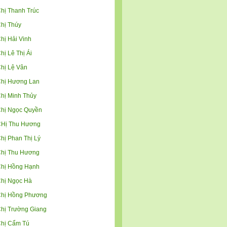
hị Thanh Trúc
hị Thúy
hị Hải Vinh
hị Lê Thị Ái
hị Lệ Vân
hị Hương Lan
hị Minh Thủy
hị Ngọc Quyền
Hị Thu Hương
hị Phan Thị Lý
hị Thu Hương
hị Hồng Hạnh
hị Ngọc Hà
hị Hồng Phương
hị Trường Giang
hị Cẩm Tú