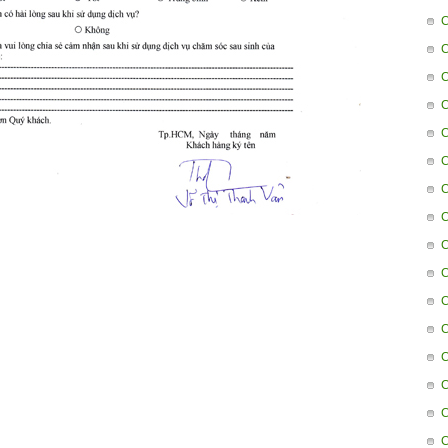
C
C
C
C
C
C
C
C
C
C
C
C
C
C
C
C