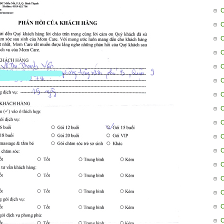
C
C
C
C
C
C
C
C
C
C
C
C
C
C
C
C