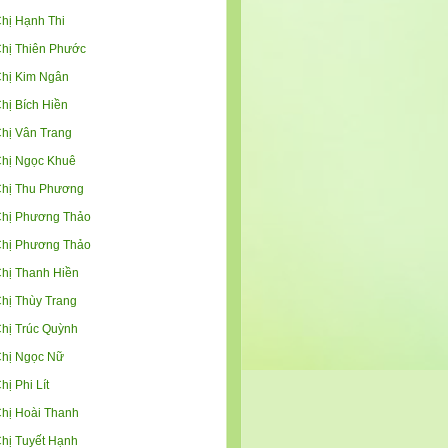
hị Hạnh Thi
hị Thiên Phước
hị Kim Ngân
hị Bích Hiền
hị Vân Trang
hị Ngọc Khuê
hị Thu Phương
hị Phương Thảo
hị Phương Thảo
hị Thanh Hiền
hị Thùy Trang
hị Trúc Quỳnh
hị Ngọc Nữ
hị Phi Lít
hị Hoài Thanh
hị Tuyết Hạnh