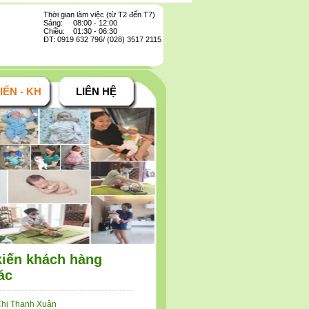
Thời gian làm việc (từ T2 đến T7)
Sáng: 08:00 - 12:00
Chiều: 01:30 - 06:30
ĐT: 0919 632 796/ (028) 3517 2115
IẾN - KH
LIÊN HỆ
kiến khách hàng
ác
hị Thanh Xuân