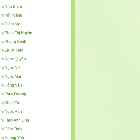
hị Nhã Điềm
hị Mỹ Hoàng
hị Diễm My
hị Phan Thị Huyền
hị Phụng Oanh
hị Lê Thị Hân
hị Ngọc Quyên
hị Ngoc Nở
hị Ngọc Mai
hị Hồng Vân
hị Thùy Dương
hị Khuê Tú
hị Ngọc Hân
hị Thùy Anh Linh
hị Cẩm Thúy
hị Hoàng Yến