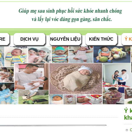
RE
DỊCH VỤ
NGUYÊN LIỆU
KIẾN THỨC
Ý K
Ý 
kh
C