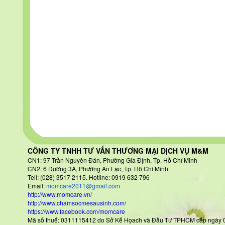
CÔNG TY TNHH TƯ VẤN THƯƠNG MẠI DỊCH VỤ M&M
CN1: 97 Trần Nguyên Đán
, Phường Gia Định, Tp. Hồ Chí Minh
CN2: 6 Đường 3A, Phường An Lạc, Tp. Hồ Chí Minh
Tell: (028) 3517 2115. Hotline: 0919 632 796
Email:
momcare2011@gmail.com
http://www.momcare.vn/
http://www.chamsocmesausinh.com/
https://www.facebook.com/momcare
Mã số thuế: 0311115412 do Sở Kế Họach và Đầu Tư TPHCM cấp