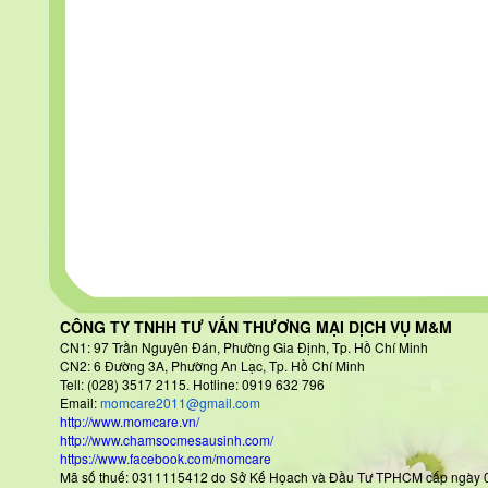
CÔNG TY TNHH TƯ VẤN THƯƠNG MẠI DỊCH VỤ M&M
CN1: 97 Trần Nguyên Đán
, Phường Gia Định, Tp. Hồ Chí Minh
CN2: 6 Đường 3A, Phường An Lạc, Tp. Hồ Chí Minh
Tell: (028) 3517 2115. Hotline: 0919 632 796
Email:
momcare2011@gmail.com
http://www.momcare.vn/
http://www.chamsocmesausinh.com/
https://www.facebook.com/momcare
Mã số thuế: 0311115412 do Sở Kế Họach và Đầu Tư TPHCM cấp