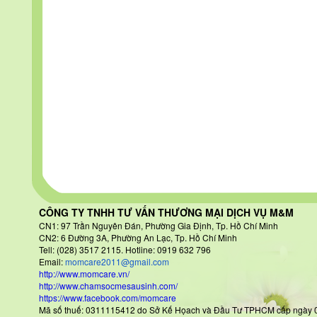
CÔNG TY TNHH TƯ VẤN THƯƠNG MẠI DỊCH VỤ M&M
CN1: 97 Trần Nguyên Đán
, Phường Gia Định, Tp. Hồ Chí Minh
CN2: 6 Đường 3A, Phường An Lạc, Tp. Hồ Chí Minh
Tell: (028) 3517 2115. Hotline: 0919 632 796
Email:
momcare2011@gmail.com
http://www.momcare.vn/
http://www.chamsocmesausinh.com/
https://www.facebook.com/momcare
Mã số thuế: 0311115412 do Sở Kế Họach và Đầu Tư TPHCM cấp