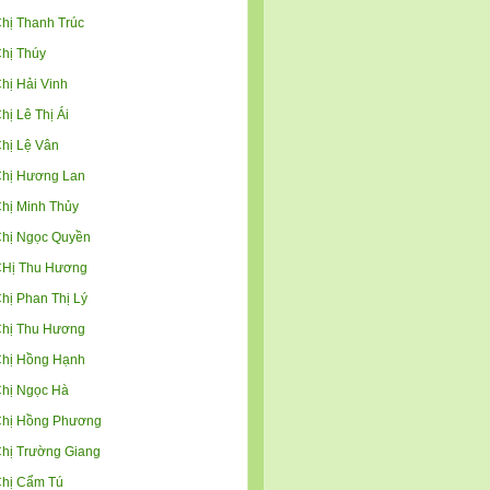
hị Thanh Trúc
hị Thúy
hị Hải Vinh
hị Lê Thị Ái
hị Lệ Vân
hị Hương Lan
hị Minh Thủy
hị Ngọc Quyền
Hị Thu Hương
hị Phan Thị Lý
hị Thu Hương
hị Hồng Hạnh
hị Ngọc Hà
hị Hồng Phương
hị Trường Giang
hị Cẩm Tú