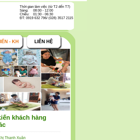
Thời gian làm việc (từ T2 đến T7)
Sáng: 08:00 - 12:00
Chiều: 01:30 - 06:30
ĐT: 0919 632 796/ (028) 3517 2115
IẾN - KH
LIÊN HỆ
kiến khách hàng
ác
hị Thanh Xuân