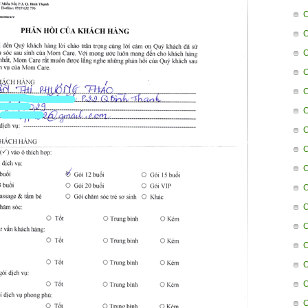
C
C
C
C
C
C
C
C
C
C
C
C
C
C
C
C