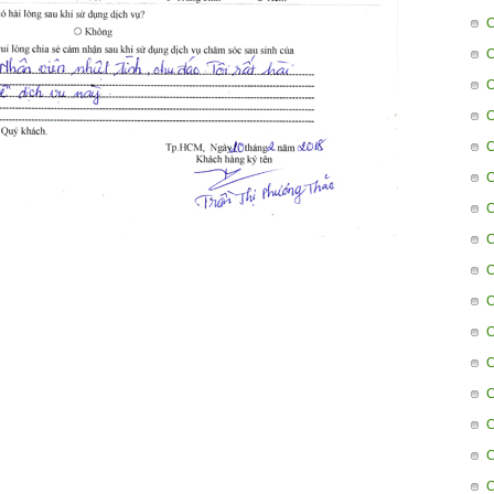
C
C
C
C
C
C
C
C
C
C
C
C
C
C
C
C