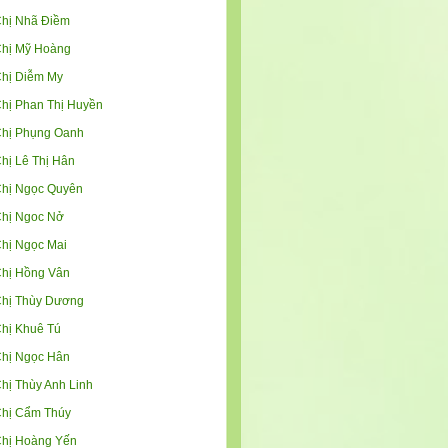
hị Nhã Điềm
hị Mỹ Hoàng
hị Diễm My
hị Phan Thị Huyền
hị Phụng Oanh
hị Lê Thị Hân
hị Ngọc Quyên
hị Ngoc Nở
hị Ngọc Mai
hị Hồng Vân
hị Thùy Dương
hị Khuê Tú
hị Ngọc Hân
hị Thùy Anh Linh
hị Cẩm Thúy
hị Hoàng Yến