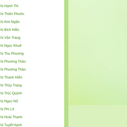
hị Hạnh Thi
hị Thiên Phước
hị Kim Ngân
hị Bích Hiền
hị Vân Trang
hị Ngọc Khuê
hị Thu Phương
hị Phương Thảo
hị Phương Thảo
hị Thanh Hiền
hị Thùy Trang
hị Trúc Quỳnh
hị Ngọc Nữ
hị Phi Lít
hị Hoài Thanh
hị Tuyết Hạnh