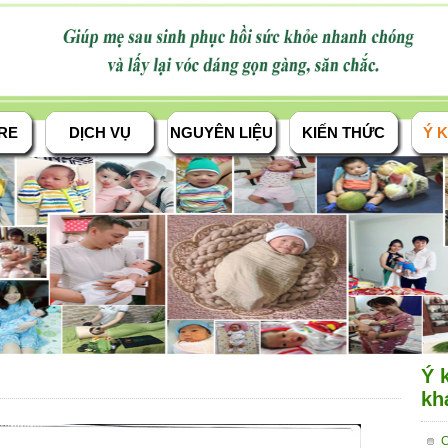
RE
DỊCH VỤ
NGUYÊN LIỆU
KIẾN THỨC
Ý K
Ý 
kh
C