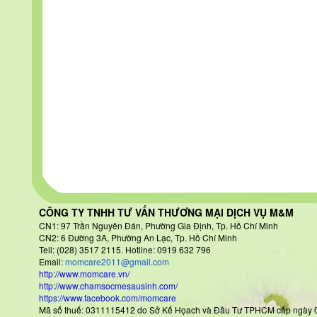
CÔNG TY TNHH TƯ VẤN THƯƠNG MẠI DỊCH VỤ M&M
CN1: 97 Trần Nguyên Đán
, Phường Gia Định, Tp. Hồ Chí Minh
CN2: 6 Đường 3A, Phường An Lạc, Tp. Hồ Chí Minh
Tell: (028) 3517 2115. Hotline: 0919 632 796
Email:
momcare2011@gmail.com
http://www.momcare.vn/
http://www.chamsocmesausinh.com/
https://www.facebook.com/momcare
Mã số thuế: 0311115412 do Sở Kế Họach và Đầu Tư TPHCM cấp