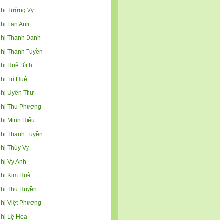
hị Tường Vy
hị Lan Anh
hị Thanh Danh
hị Thanh Tuyền
hị Huệ Bình
hị Trí Huệ
hị Uyên Thư
hị Thu Phượng
hị Minh Hiếu
hị Thanh Tuyền
hị Thúy Vy
hị Vy Anh
hị Kim Huệ
hị Thu Huyền
hị Việt Phương
hị Lệ Hoa