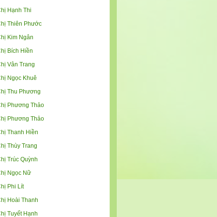
hị Hạnh Thi
hị Thiên Phước
hị Kim Ngân
hị Bích Hiền
hị Vân Trang
hị Ngọc Khuê
hị Thu Phương
hị Phương Thảo
hị Phương Thảo
hị Thanh Hiền
hị Thùy Trang
hị Trúc Quỳnh
hị Ngọc Nữ
hị Phi Lít
hị Hoài Thanh
hị Tuyết Hạnh