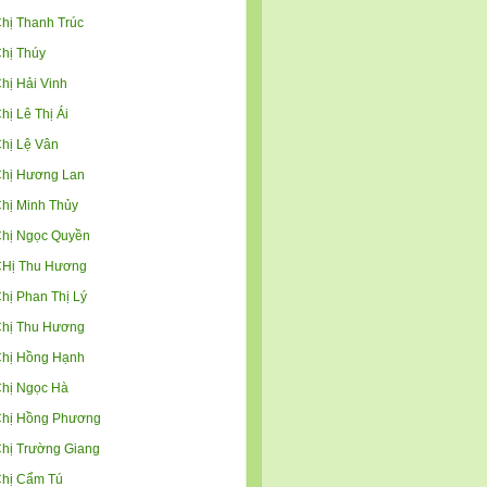
hị Thanh Trúc
hị Thúy
hị Hải Vinh
hị Lê Thị Ái
hị Lệ Vân
hị Hương Lan
hị Minh Thủy
hị Ngọc Quyền
Hị Thu Hương
hị Phan Thị Lý
hị Thu Hương
hị Hồng Hạnh
hị Ngọc Hà
hị Hồng Phương
hị Trường Giang
hị Cẩm Tú