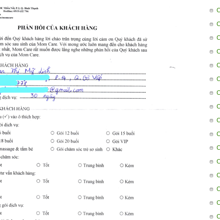
C
C
C
C
C
C
C
C
C
C
C
C
C
C
C
C