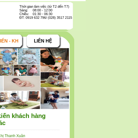
Thời gian làm việc (từ T2 đến T7)
Sáng: 08:00 - 12:00
Chiều: 01:30 - 06:30
ĐT: 0919 632 796/ (028) 3517 2115
IẾN - KH
LIÊN HỆ
kiến khách hàng
ác
hị Thanh Xuân