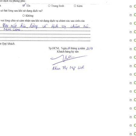
C
C
C
C
C
C
C
C
C
C
C
C
C
C
C
C