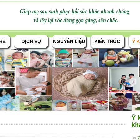
RE
DỊCH VỤ
NGUYÊN LIỆU
KIẾN THỨC
Ý K
Ý 
kh
C