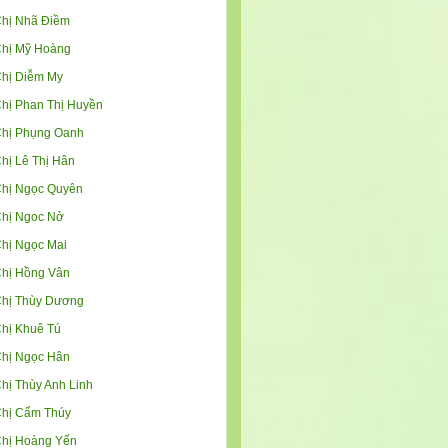
hị Nhã Điềm
hị Mỹ Hoàng
hị Diễm My
hị Phan Thị Huyền
hị Phụng Oanh
hị Lê Thị Hân
hị Ngọc Quyên
hị Ngoc Nở
hị Ngọc Mai
hị Hồng Vân
hị Thùy Dương
hị Khuê Tú
hị Ngọc Hân
hị Thùy Anh Linh
hị Cẩm Thúy
hị Hoàng Yến