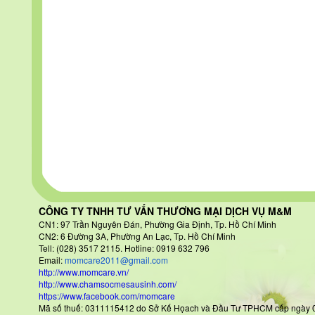
CÔNG TY TNHH TƯ VẤN THƯƠNG MẠI DỊCH VỤ M&M
CN1: 97 Trần Nguyên Đán
, Phường Gia Định, Tp. Hồ Chí Minh
CN2: 6 Đường 3A, Phường An Lạc, Tp. Hồ Chí Minh
Tell: (028) 3517 2115. Hotline: 0919 632 796
Email:
momcare2011@gmail.com
http://www.momcare.vn/
http://www.chamsocmesausinh.com/
https://www.facebook.com/momcare
Mã số thuế: 0311115412 do Sở Kế Họach và Đầu Tư TPHCM cấp