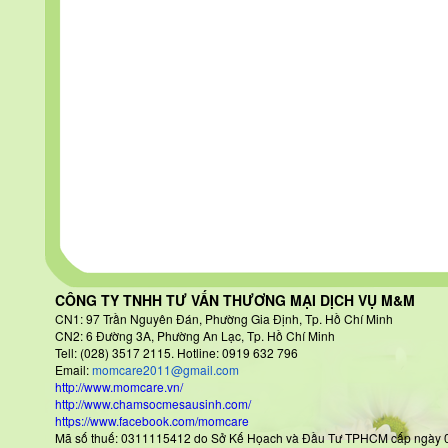
CÔNG TY TNHH TƯ VẤN THƯƠNG MẠI DỊCH VỤ M&M
CN1: 97 Trần Nguyên Đán
, Phường Gia Định, Tp. Hồ Chí Minh
CN2: 6 Đường 3A, Phường An Lạc, Tp. Hồ Chí Minh
Tell: (028) 3517 2115. Hotline: 0919 632 796
Email:
momcare2011@gmail.com
http://www.momcare.vn/
http://www.chamsocmesausinh.com/
https://www.facebook.com/momcare
Mã số thuế: 0311115412 do Sở Kế Họach và Đầu Tư TPHCM cấp